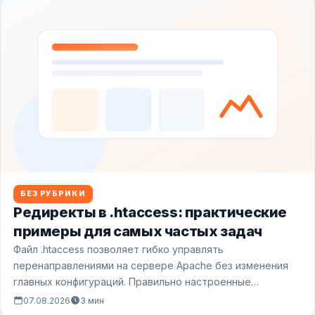
БЕЗ РУБРИКИ
Редиректы в .htaccess: практические
примеры для самых частых задач
Файл .htaccess позволяет гибко управлять
перенаправлениями на сервере Apache без изменения
главных конфигураций. Правильно настроенные
редиректы сохраняют SEO-позиции при смене…
07.08.2026
3 мин