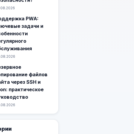
.08.2026
оддержка PWA:
лючевые задачи и
собенности
егулярного
бслуживания
.08.2026
езервное
опирование файлов
айта через SSH и
ron: практическое
уководство
.08.2026
ории