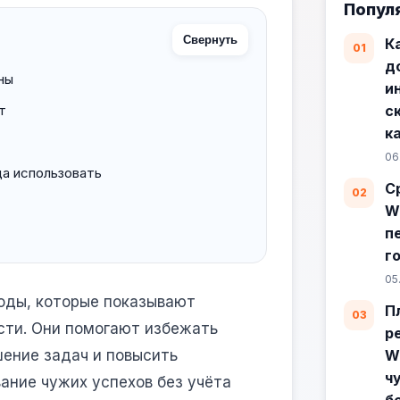
Попул
Свернуть
К
д
ны
и
т
с
к
06
да использовать
С
W
п
г
05
оды, которые показывают
П
сти. Они помогают избежать
р
шение задач и повысить
W
ч
ание чужих успехов без учёта
б