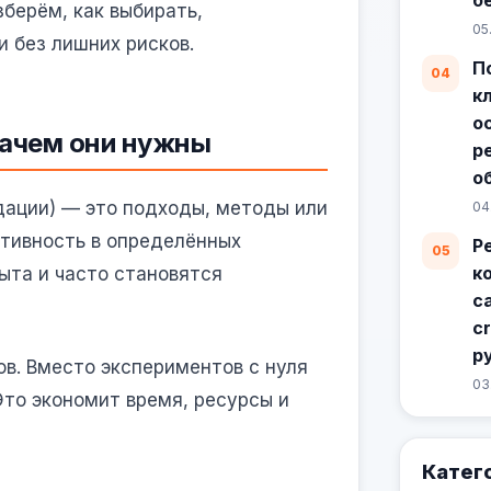
зберём, как выбирать,
05
и без лишних рисков.
П
к
о
зачем они нужны
р
о
дации) — это подходы, методы или
04
ктивность в определённых
Р
к
ыта и часто становятся
с
c
р
ов. Вместо экспериментов с нуля
03
то экономит время, ресурсы и
Катег