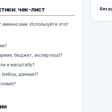
тики: чек-лист
Без р
 именно вам. Используйте этот
ям?
(время, бюджет, экспертиза)?
сли и масштабу?
 (кейсы, данные)?
словия?
ии