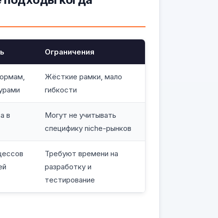
ть
Ограничения
нормам,
Жёсткие рамки, мало
урами
гибкости
а в
Могут не учитывать
специфику niche-рынков
цессов
Требуют времени на
ей
разработку и
тестирование