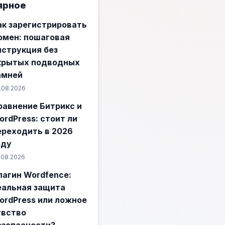
ярное
ак зарегистрировать
омен: пошаговая
нструкция без
крытых подводных
амней
.08.2026
равнение Битрикс и
ordPress: стоит ли
ереходить в 2026
оду
.08.2026
лагин Wordfence:
еальная защита
ordPress или ложное
увство
езопасности?