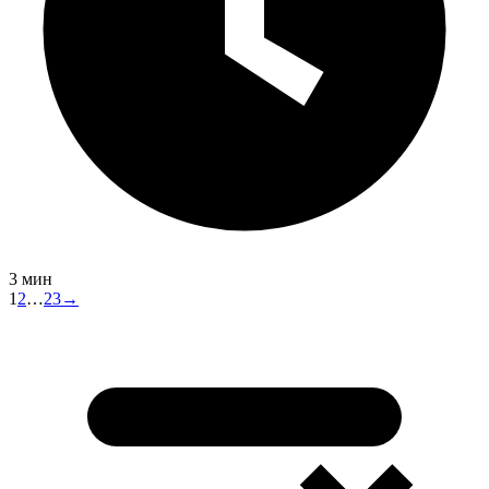
3 мин
1
2
…
23
→