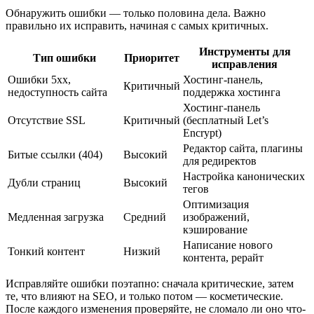
Обнаружить ошибки — только половина дела. Важно
правильно их исправить, начиная с самых критичных.
Инструменты для
Тип ошибки
Приоритет
исправления
Ошибки 5xx,
Хостинг-панель,
Критичный
недоступность сайта
поддержка хостинга
Хостинг-панель
Отсутствие SSL
Критичный
(бесплатный Let’s
Encrypt)
Редактор сайта, плагины
Битые ссылки (404)
Высокий
для редиректов
Настройка канонических
Дубли страниц
Высокий
тегов
Оптимизация
Медленная загрузка
Средний
изображений,
кэширование
Написание нового
Тонкий контент
Низкий
контента, рерайт
Исправляйте ошибки поэтапно: сначала критические, затем
те, что влияют на SEO, и только потом — косметические.
После каждого изменения проверяйте, не сломало ли оно что-