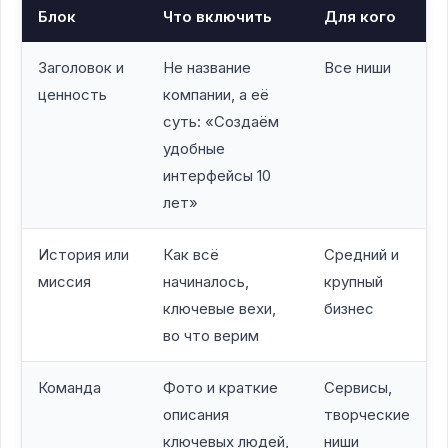
Блок
Что включить
Для кого
Заголовок и
Не название
Все ниши
ценность
компании, а её
суть: «Создаём
удобные
интерфейсы 10
лет»
История или
Как всё
Средний и
миссия
начиналось,
крупный
ключевые вехи,
бизнес
во что верим
Команда
Фото и краткие
Сервисы,
описания
творческие
ключевых людей,
ниши