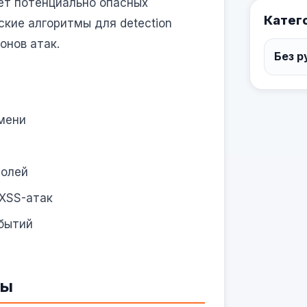
ет потенциально опасных
Катег
кие алгоритмы для detection
онов атак.
Без р
мени
ролей
XSS-атак
бытий
ты