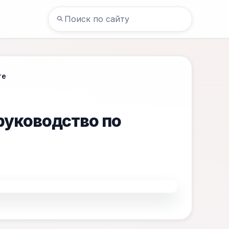
те
руководство по