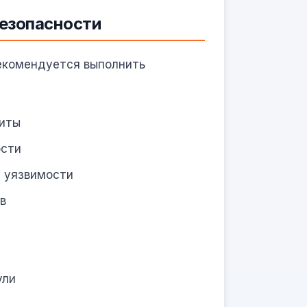
безопасности
екомендуется выполнить
щиты
ости
а уязвимости
в
ули