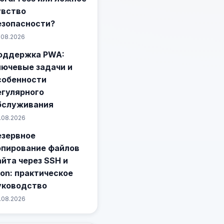
увство
езопасности?
.08.2026
оддержка PWA:
лючевые задачи и
собенности
егулярного
бслуживания
.08.2026
езервное
опирование файлов
айта через SSH и
ron: практическое
уководство
.08.2026