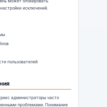
вень может блокировать
 настройки исключений.
емы
йлов
сти пользователей
ния
трикс администраторы часто
ненными проблемами. Понимание