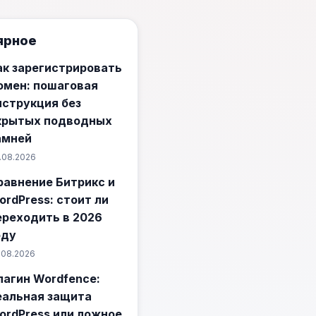
ярное
ак зарегистрировать
омен: пошаговая
нструкция без
крытых подводных
амней
.08.2026
равнение Битрикс и
ordPress: стоит ли
ереходить в 2026
оду
.08.2026
лагин Wordfence:
еальная защита
ordPress или ложное