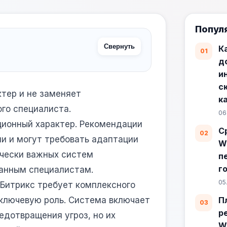
Попул
Свернуть
К
д
и
с
тер и не заменяет
к
го специалиста.
06
ионный характер. Рекомендации
С
и и могут требовать адаптации
W
ически важных систем
п
г
анным специалистам.
05
 Битрикс требует комплексного
 ключевую роль. Система включает
П
р
дотвращения угроз, но их
W