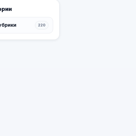
ории
убрики
220