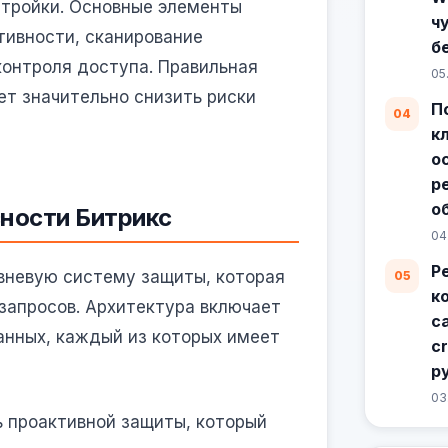
стройки. Основные элементы
ч
тивности, сканирование
б
контроля доступа. Правильная
05
ет значительно снизить риски
П
к
о
р
о
ности Битрикс
04
Р
вневую систему защиты, которая
к
 запросов. Архитектура включает
с
данных, каждый из которых имеет
c
р
03
 проактивной защиты, который