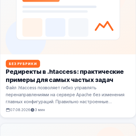
БЕЗ РУБРИКИ
Редиректы в .htaccess: практические
примеры для самых частых задач
Файл .htaccess позволяет гибко управлять
перенаправлениями на сервере Apache без изменения
главных конфигураций. Правильно настроенные
редиректы сохраняют SEO-позиции при смене…
07.08.2026
3 мин