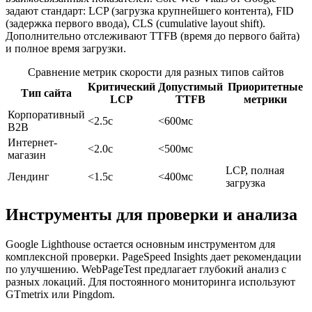
задают стандарт: LCP (загрузка крупнейшего контента), FID
(задержка первого ввода), CLS (cumulative layout shift).
Дополнительно отслеживают TTFB (время до первого байта)
и полное время загрузки.
Сравнение метрик скорости для разных типов сайтов
Критический
Допустимый
Приоритетные
Тип сайта
LCP
TTFB
метрики
Корпоративный
<2.5с
<600мс
B2B
Интернет-
<2.0с
<500мс
магазин
LCP, полная
Лендинг
<1.5с
<400мс
загрузка
Инструменты для проверки и анализа
Google Lighthouse остается основным инструментом для
комплексной проверки. PageSpeed Insights дает рекомендации
по улучшению. WebPageTest предлагает глубокий анализ с
разных локаций. Для постоянного мониторинга используют
GTmetrix или Pingdom.