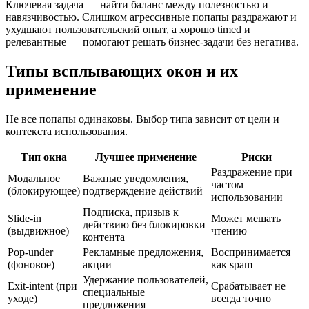
Ключевая задача — найти баланс между полезностью и
навязчивостью. Слишком агрессивные попапы раздражают и
ухудшают пользовательский опыт, а хорошо timed и
релевантные — помогают решать бизнес-задачи без негатива.
Типы всплывающих окон и их
применение
Не все попапы одинаковы. Выбор типа зависит от цели и
контекста использования.
Тип окна
Лучшее применение
Риски
Раздражение при
Модальное
Важные уведомления,
частом
(блокирующее)
подтверждение действий
использовании
Подписка, призыв к
Slide-in
Может мешать
действию без блокировки
(выдвижное)
чтению
контента
Pop-under
Рекламные предложения,
Воспринимается
(фоновое)
акции
как spam
Удержание пользователей,
Exit-intent (при
Срабатывает не
специальные
уходе)
всегда точно
предложения